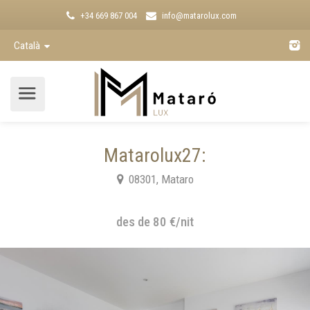
+34 669 867 004
info@matarolux.com
Català
Matarolux27:
08301, Mataro
des de 80 €/nit