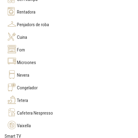
Rentadora
Penjadors de roba
Cuina
Forn
Microones
Nevera
Congelador
Tetera
Cafetera Nespresso
Vaixella
Smart TV