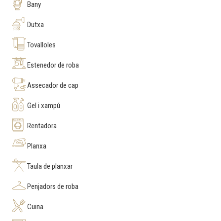
Bany
Dutxa
Tovalloles
Estenedor de roba
Assecador de cap
Gel i xampú
Rentadora
Planxa
Taula de planxar
Penjadors de roba
Cuina