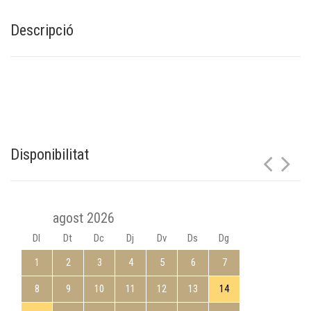
Descripció
Disponibilitat
agost 2026
Dl
Dt
Dc
Dj
Dv
Ds
Dg
1
2
3
4
5
6
7
8
9
10
11
12
13
14