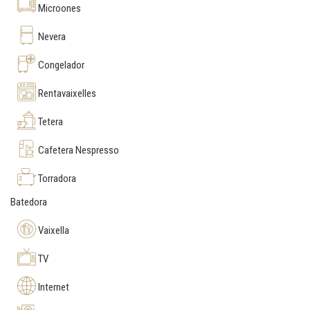
Microones
Nevera
Congelador
Rentavaixelles
Tetera
Cafetera Nespresso
Torradora
Batedora
Vaixella
TV
Internet