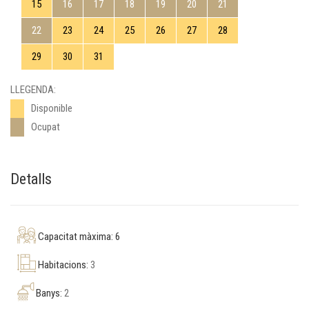
15
16
17
18
19
20
21
22
23
24
25
26
27
28
29
30
31
LLEGENDA:
Disponible
Ocupat
Detalls
Capacitat màxima: 6
Habitacions:
3
Banys:
2