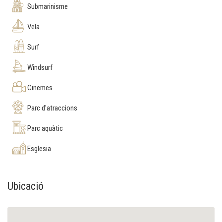
Submarinisme
Vela
Surf
Windsurf
Cinemes
Parc d'atraccions
Parc aquàtic
Esglesia
Ubicació