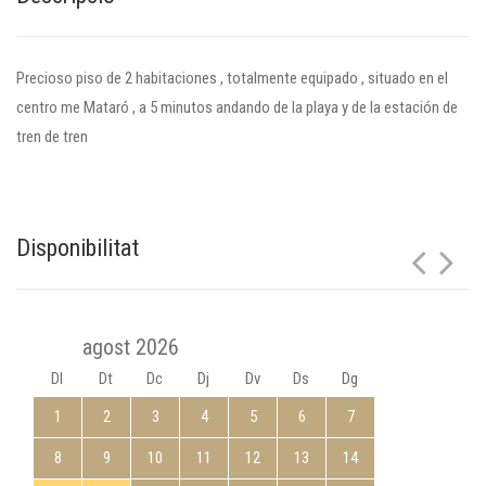
Precioso piso de 2 habitaciones , totalmente equipado , situado en el
centro me Mataró , a 5 minutos andando de la playa y de la estación de
tren de tren
Disponibilitat
agost 2026
Dl
Dt
Dc
Dj
Dv
Ds
Dg
1
2
3
4
5
6
7
8
9
10
11
12
13
14