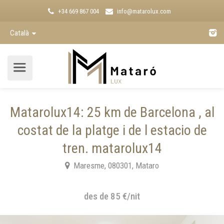
+34 669 867 004
info@matarolux.com
Català
Matarolux14: 25 km de Barcelona , al
costat de la platge i de l estacio de
tren. matarolux14
Maresme, 080301, Mataro
des de 85 €/nit