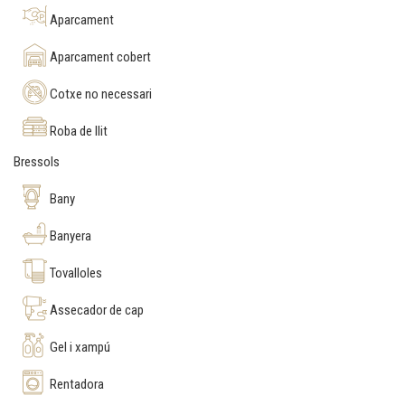
Aparcament
Aparcament cobert
Cotxe no necessari
Roba de llit
Bressols
Bany
Banyera
Tovalloles
Assecador de cap
Gel i xampú
Rentadora