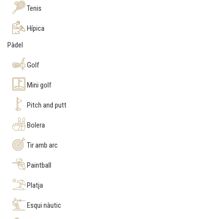
Tenis
Hípica
Pàdel
Golf
Mini golf
Pitch and putt
Bolera
Tir amb arc
Paintball
Platja
Esqui nàutic