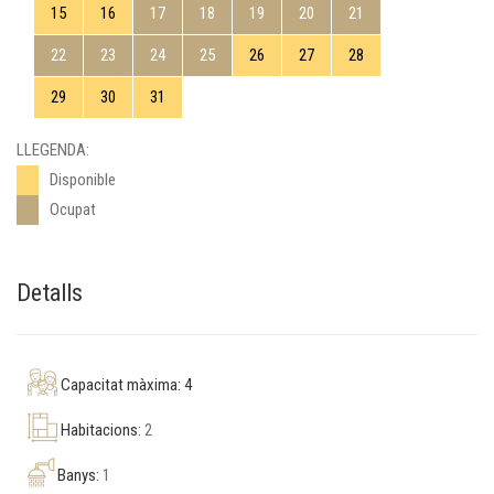
15
16
17
18
19
20
21
22
23
24
25
26
27
28
29
30
31
LLEGENDA:
Disponible
Ocupat
Detalls
Capacitat màxima: 4
Habitacions:
2
Banys:
1