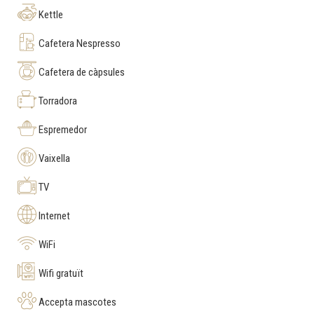
Kettle
Cafetera Nespresso
Cafetera de càpsules
Torradora
Espremedor
Vaixella
TV
Internet
WiFi
Wifi gratuït
Accepta mascotes