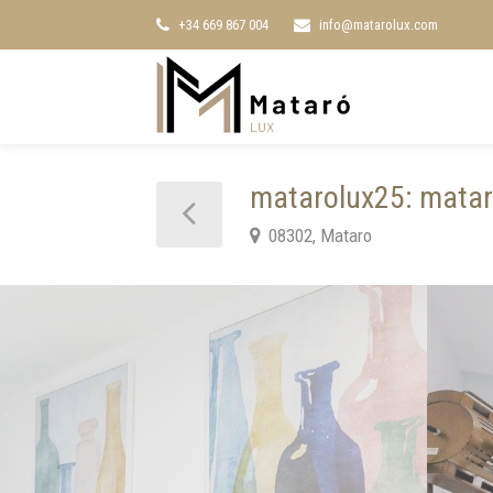
+34 669 867 004
info@matarolux.com
matarolux25: mata
08302, Mataro