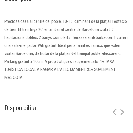
Preciosa casa al centre del poble, 10-15' caminant de la platja i l'estació
de tren. El tren triga 20' en arribar al centre de Barcelona ciutat. 3
habitacions dobles, 2 banys complerts. Terrassa amb barbacoa. 1 cuina i
una sala-menjador. Wifi gratuit. Ideal per a famílies i amics que volen
visitar Barcelona, disfrutar de la platja i del tranquil poble vilassarenc.
Parking gratuit a 100m. A prop botigues i supermercats. 1€ TAXA
TURÍSTICA LOCAL A PAGAR A L'ALLOTJAMENT. 35€ SUPLEMENT
MASCOTA
Disponibilitat