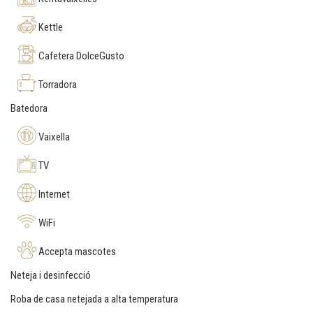
Kettle
Cafetera DolceGusto
Torradora
Batedora
Vaixella
TV
Internet
WiFi
Accepta mascotes
Neteja i desinfecció
Roba de casa netejada a alta temperatura