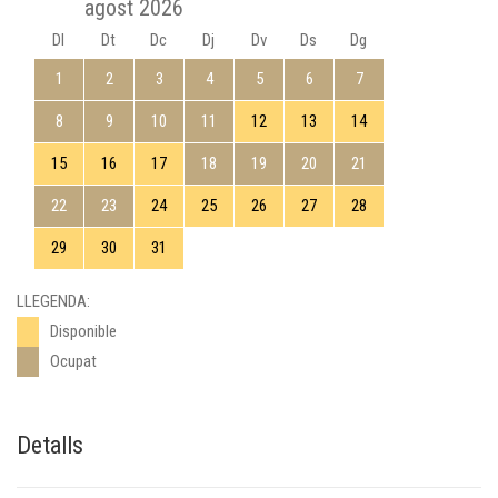
agost 2026
Dl
Dt
Dc
Dj
Dv
Ds
Dg
1
2
3
4
5
6
7
8
9
10
11
12
13
14
15
16
17
18
19
20
21
22
23
24
25
26
27
28
29
30
31
LLEGENDA:
Disponible
Ocupat
Detalls