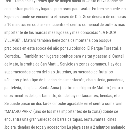
tren .. También hay trenes que se dirigen hacia la Costa Brava donde se
encuentran pueblos y lugares preciosos para visitar. En tren se puede ir a
Figueres donde se encuentra el museo de Dalí. Si se desea ir de compras
a 10 minutos en coche se encuentra el centro comercial de outlets mas
importante de las marcas mas lujosas y mas conocidas "LA ROCA
VILLAGE". . Mataró también tiene zona de montaña con bosque
preciosos en esta época del año por su colorido: El Parque Forestal, el
Corredor,.... También son lugares bonitos para visitar y pasear, el Castell
de Mata, la ermita de San Marti... Servicios y zonas comunes. Hay dos
supermercados cerca del piso ,fruterías, un mercado de fruta los
sábados y todo tipo de tiendas de alimentación, charcutería, panadería,
pastelería,.. La plaza Santa Anna (centro neurálgico de Mataró ) está a
unos minutos del apartamento, donde hay restaurantes, tiendas, etc…
Se puede pasar un día, tarde o noche agradable en el centro comercial
"MATARO PARK" (uno de los mas importantes de la zona) donde se
encuentra una gran variedad de bares de tapas, restaurantes, cines
,bolera, tiendas de ropa y accesorios La playa esta a 2 minutos andando