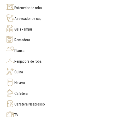
Estenedor de roba
Assecador de cap
Gel i xampú
Rentadora
Planxa
Penjadors de roba
Cuina
Nevera
Cafetera
Cafetera Nespresso
TV