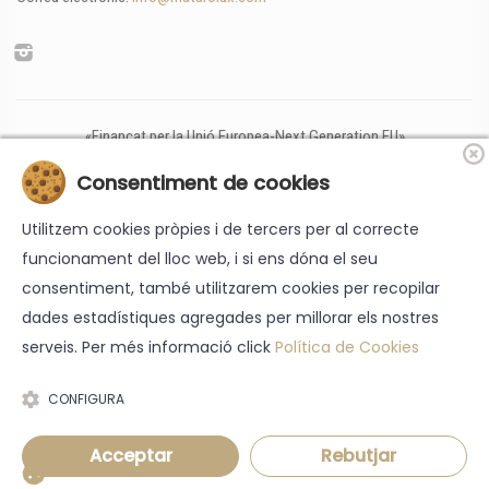
«Finançat per la Unió Europea-Next Generation EU»
Consentiment de cookies
Utilitzem cookies pròpies i de tercers per al correcte
funcionament del lloc web, i si ens dóna el seu
consentiment, també utilitzarem cookies per recopilar
dades estadístiques agregades per millorar els nostres
serveis. Per més informació click
Política de Cookies
Nota legal
-
Galetes
-
Política de Privadesa
-
Accessibilitat
-
Condicions
generals
CONFIGURA
© 2026 Matarolux - Tots els drets reservats | ---
Acceptar
Rebutjar
Disseny web: Blaupixel.com