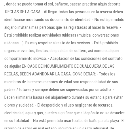
, donde se puede tomar el sol, bañarse, pasear, practicar algún deporte.
.REGLAS DE LA CASA - Al llegar, todas las personas en la reserva deben
identificarse mostrando su documento de identidad. - No está permitido
alojar o invitar a más personas que las registradas al hacer la reserva. -
Está prohibido realizar actividades ruidosas (música, conversaciones
ruidosas ...). Es muy respetar al resto de los vecinos. - Está prohibido
organizar eventos, fiestas, despedidas de soltero, así como cualquier
comportamiento incivico. - Aceptación de las condiciones del contrato
de alquiler EN CASO DE INCUMPLIMIENTO DE CUALQUIERA DE LAS
REGLAS, DEBEN ABANDONAR LA CASA. CONSIDERAR: - Todos los
miembros de la reserva menores de edad son responsabilidad de sus
padres / tutores y siempre deben ser supervisados ​​por un adulto. -
Deben eliminar la basura del alojamiento durante su estancia para evitar
olores y suciedad. - El desperdicio y el uso negligente de recursos,
electricidad, agua y gas, pueden significar que el depósito no se devuelve
en su totalidad. - No está permitido usar toallas de baño para la playa . El
retorno de estos en mal estado, incurrirá en un gasto adicional. Se