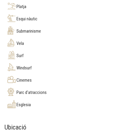
Platja
Esqui nàutic
Submarinisme
Vela
Surf
Windsurf
Cinemes
Parc d'atraccions
Esglesia
Ubicació