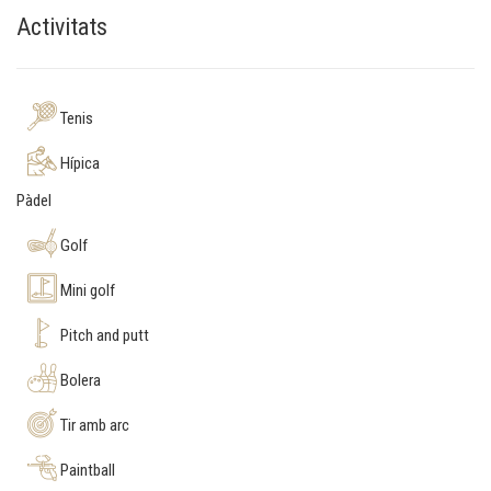
Activitats
Tenis
Hípica
Pàdel
Golf
Mini golf
Pitch and putt
Bolera
Tir amb arc
Paintball