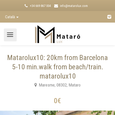
+34 669 867 004
info@matarolux.com
Català
Matarolux10: 20km from Barcelona
5-10 min.walk from beach/train.
matarolux10
Maresme, 08302, Mataro
0€