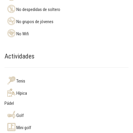
No despedidas de soltero
No grupos de jóvenes
No Wifi
Actividades
Tenis
Hípica
Pádel
Golf
Mini golf