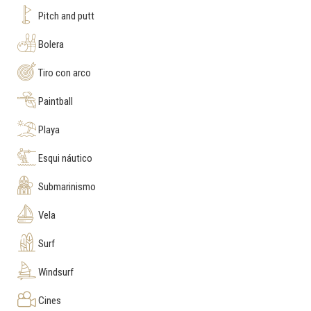
Pitch and putt
Bolera
Tiro con arco
Paintball
Playa
Esqui náutico
Submarinismo
Vela
Surf
Windsurf
Cines