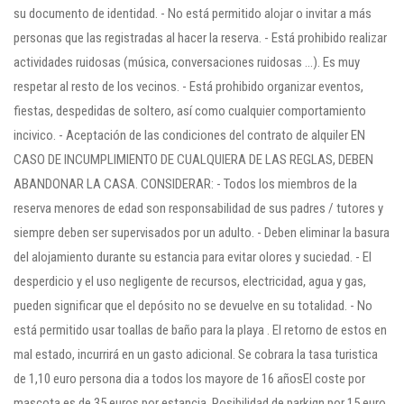
su documento de identidad. - No está permitido alojar o invitar a más
personas que las registradas al hacer la reserva. - Está prohibido realizar
actividades ruidosas (música, conversaciones ruidosas ...). Es muy
respetar al resto de los vecinos. - Está prohibido organizar eventos,
fiestas, despedidas de soltero, así como cualquier comportamiento
incivico. - Aceptación de las condiciones del contrato de alquiler EN
CASO DE INCUMPLIMIENTO DE CUALQUIERA DE LAS REGLAS, DEBEN
ABANDONAR LA CASA. CONSIDERAR: - Todos los miembros de la
reserva menores de edad son responsabilidad de sus padres / tutores y
siempre deben ser supervisados ​​por un adulto. - Deben eliminar la basura
del alojamiento durante su estancia para evitar olores y suciedad. - El
desperdicio y el uso negligente de recursos, electricidad, agua y gas,
pueden significar que el depósito no se devuelve en su totalidad. - No
está permitido usar toallas de baño para la playa . El retorno de estos en
mal estado, incurrirá en un gasto adicional. Se cobrara la tasa turistica
de 1,10 euro persona dia a todos los mayore de 16 añosEl coste por
mascota es de 35 euros por estancia. Posibilidad de parkign por 15 euro