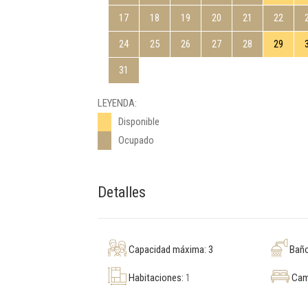
17
18
19
20
21
22
24
25
26
27
28
29
31
LEYENDA:
Disponible
Ocupado
Detalles
Capacidad máxima: 3
Bañ
Habitaciones:
1
Cam