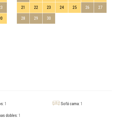
23
21
22
23
24
25
26
27
19
30
28
29
30
26
os:
1
Sofá cama:
1
as dobles:
1