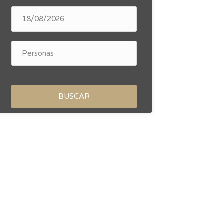
BUSCAR
octubre 2026
noviembre 20
M
X
J
V
S
D
L
M
X
1
2
3
4
6
7
8
9
10
11
2
3
4
13
14
15
16
17
18
9
10
11