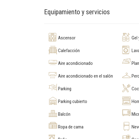
Equipamiento y servicios
Ascensor
Gel 
Calefacción
Lav
Aire acondicionado
Pla
Aire acondicionado en el salón
Perc
Parking
Coc
Parking cubierto
Hor
Balcón
Mic
Ropa de cama
Nev