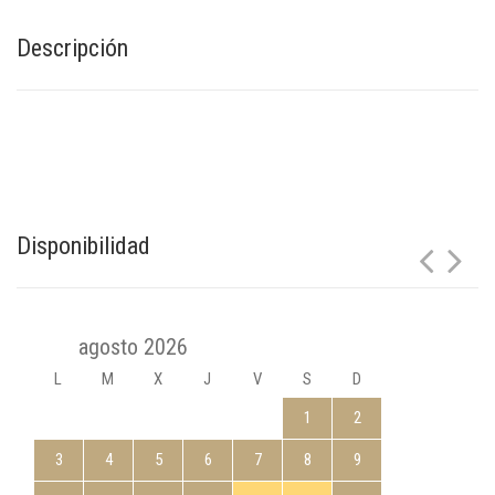
Descripción
Disponibilidad
agosto 2026
L
M
X
J
V
S
D
1
2
3
4
5
6
7
8
9