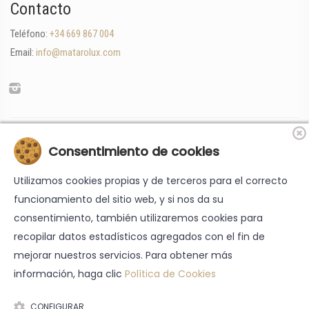
Contacto
Teléfono:
+34 669 867 004
Email:
info@matarolux.com
«Financiado por la Unión Europea-Next Generation EU»
Consentimiento de cookies
Utilizamos cookies propias y de terceros para el correcto
funcionamiento del sitio web, y si nos da su
consentimiento, también utilizaremos cookies para
recopilar datos estadísticos agregados con el fin de
mejorar nuestros servicios. Para obtener más
información, haga clic
Política de Cookies
Nota legal
-
Cookies
-
Política de Privacidad
-
Accesibilidad
-
Condiciones generales
CONFIGURAR